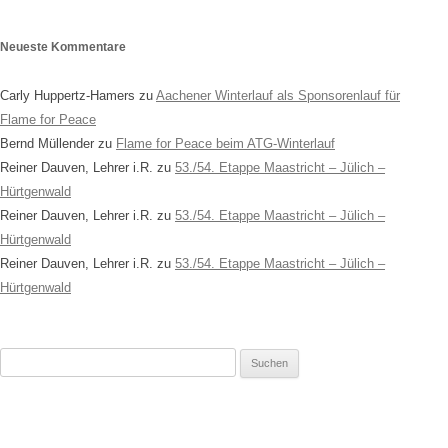
Neueste Kommentare
Carly Huppertz-Hamers
zu
Aachener Winterlauf als Sponsorenlauf für
Flame for Peace
Bernd Müllender
zu
Flame for Peace beim ATG-Winterlauf
Reiner Dauven, Lehrer i.R.
zu
53./54. Etappe Maastricht – Jülich –
Hürtgenwald
Reiner Dauven, Lehrer i.R.
zu
53./54. Etappe Maastricht – Jülich –
Hürtgenwald
Reiner Dauven, Lehrer i.R.
zu
53./54. Etappe Maastricht – Jülich –
Hürtgenwald
Suchen
nach: