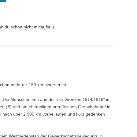
 du schon nicht mitläufst ;)
schon mehr als 150 km hinter euch.
g „Die Menschen im Land der vier Grenzen 1914/1918“ im
zen (B) und am ehemaligen preußischen Grenzbahnhof in
r nach über 2.900 km vorbeilaufen und kurz gedenken
dem Weltfriedenstag der Gewerkschaftsbewegung, in