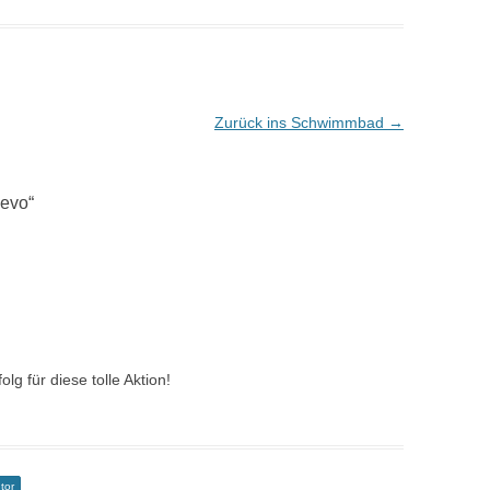
Zurück ins Schwimmbad
→
jevo
“
olg für diese tolle Aktion!
tor