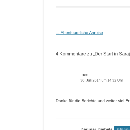
Beitragsnavigation
←
Abenteuerliche Anreise
4 Kommentare zu „
Der Start in Sara
Ines
30. Juli 2014 um 14:32 Uhr
Danke für die Berichte und weiter viel Erf
Dagmar Diebels
Beitragsau